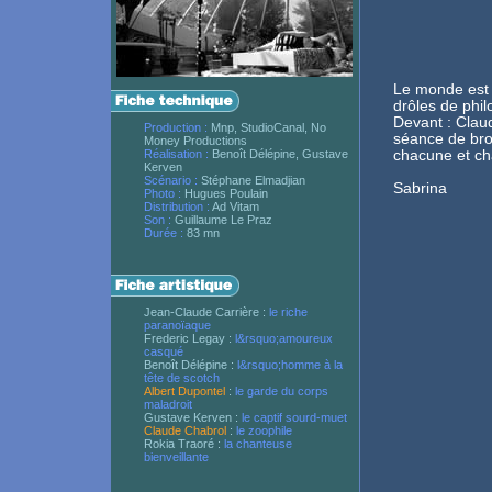
Le monde est 
drôles de phil
Devant : Clau
Production :
Mnp, StudioCanal, No
séance de bro
Money Productions
Réalisation :
Benoît Délépine, Gustave
chacune et ch
Kerven
Scénario :
Stéphane Elmadjian
Sabrina
Photo :
Hugues Poulain
Distribution :
Ad Vitam
Son :
Guillaume Le Praz
Durée :
83 mn
Jean-Claude Carrière :
le riche
paranoïaque
Frederic Legay :
l&rsquo;amoureux
casqué
Benoît Délépine :
l&rsquo;homme à la
tête de scotch
Albert Dupontel
:
le garde du corps
maladroit
Gustave Kerven :
le captif sourd-muet
Claude Chabrol
:
le zoophile
Rokia Traoré :
la chanteuse
bienveillante