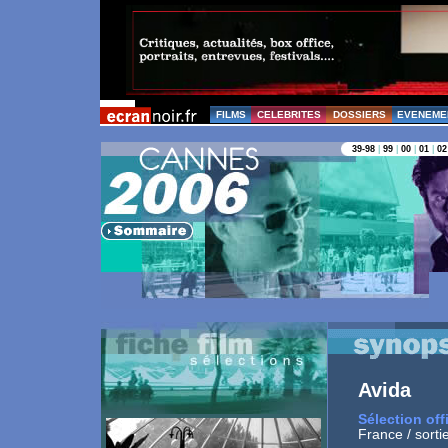
FILMS
CELEBRITES
DOSSIERS
EVENEME
39-98
|
99
|
00
|
01
|
02
Avida
Sélection off
France / sorti