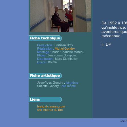
De 1952 à 198
qu'institutric
aventures quot
méconnue.
in DP
Production :
Partizan films
Réalisation :
Michel Gondry
Montage :
Marie-Charlotte Moreau
Photo :
Jean-Louis Bompoint
Distribution :
Mars Distribution
Durée :
86 mn
Jean-Yves Gondry :
lui-même
Suzette Gondry :
elle-même
festival-cannes.com
site internet du film
(c)
E