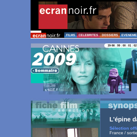
FILMS
CELEBRITES
DOSSIERS
EVENEME
39-98
|
99
|
00
|
01
|
02
L'épine d
Sélection off
France / sorti