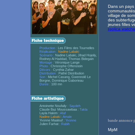
Dans un pays 
communautés s
village de som
des subterfug
jeunes filles 
replica watch
Production :
Les Films des Tournelles
Réalisation :
Nadine Labaki
Scénario :
Nadine Labaki, Jihad Hojeily,
Rodney Al Haddad, Thomas Bidegain
Montage :
Véronique Lange
Photo :
Christophe Offenstein
Décors :
Cynthia Zahar
Distribution :
Pathé Distribution
Son :
Michel Casang, Gwennolé Le
Borgne, Dominique Gaborieau
Durée :
100 mn
Antoinette Noufaily :
Saydeh
Claude Baz Moussawbaa :
Takla
Layla Hakim :
Afaf
Nadine Labaki
:
Amale
bande annonce p
Yvonne Maalouf :
Yvonne
Julien Farhat :
Rabih
MpM