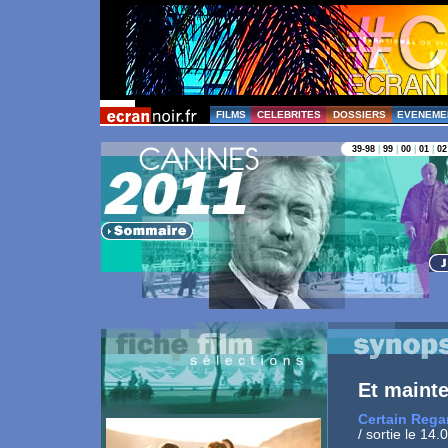
FILMS
CELEBRITES
DOSSIERS
EVENEME
39-98
|
99
|
00
|
01
|
02
Et mainte
Certain Rega
/ sortie le 14