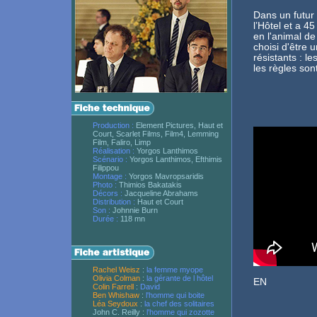
Dans un futur
l’Hôtel et a 4
en l'animal d
choisi d'être 
résistants : l
les règles sont
Production :
Element Pictures, Haut et
Court, Scarlet Films, Film4, Lemming
Film, Faliro, Limp
Réalisation :
Yorgos Lanthimos
Scénario :
Yorgos Lanthimos, Efthimis
Filippou
Montage :
Yorgos Mavropsaridis
Photo :
Thimios Bakatakis
Décors :
Jacqueline Abrahams
Distribution :
Haut et Court
Son :
Johnnie Burn
Durée :
118 mn
Rachel Weisz
:
la femme myope
Olivia Colman
:
la gérante de l hôtel
EN
Colin Farrell
:
David
Ben Whishaw
:
l'homme qui boite
Léa Seydoux
:
la chef des solitaires
John C. Reilly :
l'homme qui zozotte