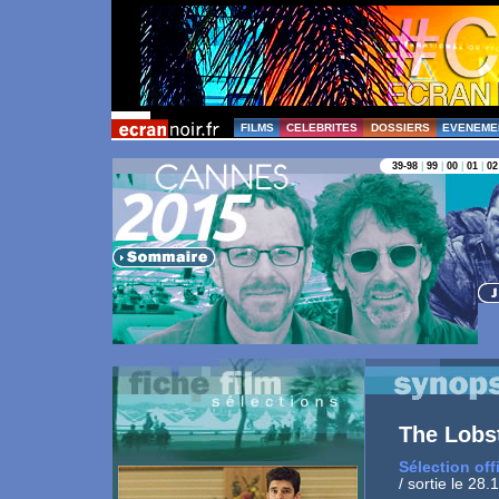
FILMS
CELEBRITES
DOSSIERS
EVENEME
39-98
|
99
|
00
|
01
|
02
The Lobs
Sélection off
/ sortie le 28