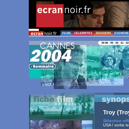
FILMS
CELEBRITES
DOSSIERS
EVENEME
39-98
|
99
|
00
|
01
|
02
Troy (Tro
Sélection off
USA / sortie l