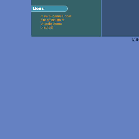
festival-cannes.com
site officiel du fil
orlando bloom
brad pitt
(c)
E