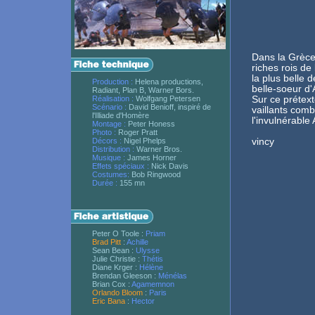
Dans la Grèce A
riches rois de
la plus belle
Production :
Helena productions,
belle-soeur d
Radiant, Plan B, Warner Bors.
Réalisation :
Wolfgang Petersen
Sur ce prétext
Scénario :
David Benioff, inspiré de
vaillants com
l'Illiade d'Homère
l'invulnérable 
Montage :
Peter Honess
Photo :
Roger Pratt
Décors :
Nigel Phelps
vincy
Distribution :
Warner Bros.
Musique :
James Horner
Effets spéciaux :
Nick Davis
Costumes:
Bob Ringwood
Durée :
155 mn
Peter O Toole :
Priam
Brad Pitt
:
Achille
Sean Bean :
Ulysse
Julie Christie :
Thétis
Diane Krger :
Hélène
Brendan Gleeson :
Ménélas
Brian Cox :
Agamemnon
Orlando Bloom
:
Paris
Eric Bana
:
Hector